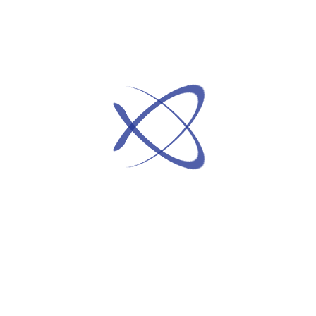
hnell ein eigener DNSCrypt-Server starten.
24
e auf einem Raspberry Pi 3